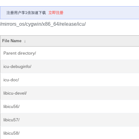
注册用户享1倍加速下载
立即注册
/mirrors_os/cygwin/x86_64/release/icu/
File Name
↓
Parent directory/
icu-debuginfo/
icu-doc/
libicu-devel/
libicu56/
libicu57/
libicu58/