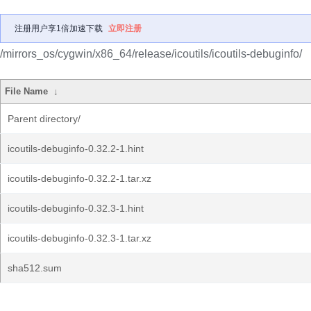
注册用户享1倍加速下载
立即注册
/mirrors_os/cygwin/x86_64/release/icoutils/icoutils-debuginfo/
File Name
↓
Parent directory/
icoutils-debuginfo-0.32.2-1.hint
icoutils-debuginfo-0.32.2-1.tar.xz
icoutils-debuginfo-0.32.3-1.hint
icoutils-debuginfo-0.32.3-1.tar.xz
sha512.sum