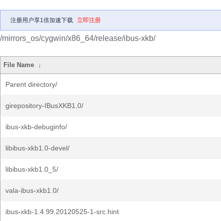
注册用户享1倍加速下载
立即注册
/mirrors_os/cygwin/x86_64/release/ibus-xkb/
File Name
↓
Parent directory/
girepository-IBusXKB1.0/
ibus-xkb-debuginfo/
libibus-xkb1.0-devel/
libibus-xkb1.0_5/
vala-ibus-xkb1.0/
ibus-xkb-1.4.99.20120525-1-src.hint