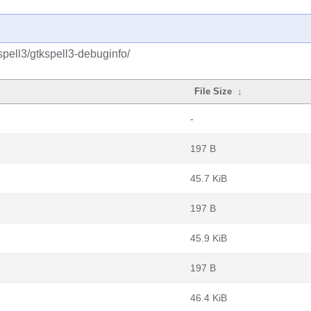
pell3/gtkspell3-debuginfo/
File Size
↓
-
197 B
45.7 KiB
197 B
45.9 KiB
197 B
46.4 KiB