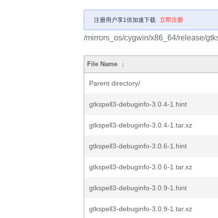
注册用户享1倍加速下载
立即注册
/mirrors_os/cygwin/x86_64/release/gtks
File Name
↓
Parent directory/
gtkspell3-debuginfo-3.0.4-1.hint
gtkspell3-debuginfo-3.0.4-1.tar.xz
gtkspell3-debuginfo-3.0.6-1.hint
gtkspell3-debuginfo-3.0.6-1.tar.xz
gtkspell3-debuginfo-3.0.9-1.hint
gtkspell3-debuginfo-3.0.9-1.tar.xz