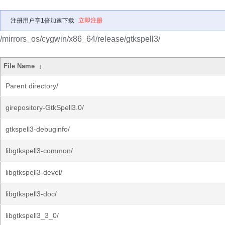
注册用户享1倍加速下载
立即注册
/mirrors_os/cygwin/x86_64/release/gtkspell3/
File Name
↓
Parent directory/
girepository-GtkSpell3.0/
gtkspell3-debuginfo/
libgtkspell3-common/
libgtkspell3-devel/
libgtkspell3-doc/
libgtkspell3_3_0/