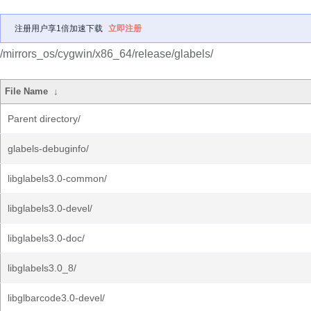
注册用户享1倍加速下载
立即注册
/mirrors_os/cygwin/x86_64/release/glabels/
File Name
↓
Parent directory/
glabels-debuginfo/
libglabels3.0-common/
libglabels3.0-devel/
libglabels3.0-doc/
libglabels3.0_8/
libglbarcode3.0-devel/