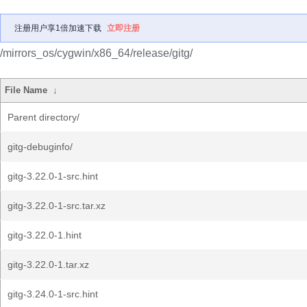
注册用户享1倍加速下载
立即注册
/mirrors_os/cygwin/x86_64/release/gitg/
File Name
↓
Parent directory/
gitg-debuginfo/
gitg-3.22.0-1-src.hint
gitg-3.22.0-1-src.tar.xz
gitg-3.22.0-1.hint
gitg-3.22.0-1.tar.xz
gitg-3.24.0-1-src.hint