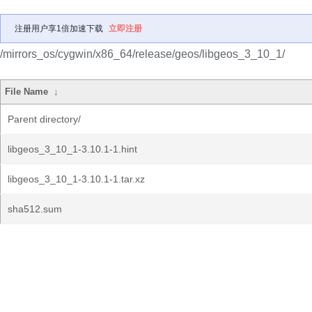
注册用户享1倍加速下载
立即注册
/mirrors_os/cygwin/x86_64/release/geos/libgeos_3_10_1/
File Name
↓
Parent directory/
libgeos_3_10_1-3.10.1-1.hint
libgeos_3_10_1-3.10.1-1.tar.xz
sha512.sum