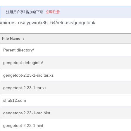
注册用户享1倍加速下载
立即注册
/mirrors_os/cygwin/x86_64/release/gengetopt/
File Name
↓
Parent directory/
gengetopt-debuginfo/
gengetopt-2.23-1-src.tar.xz
gengetopt-2.23-1.tar.xz
sha512.sum
gengetopt-2.23-1-src.hint
gengetopt-2.23-1.hint