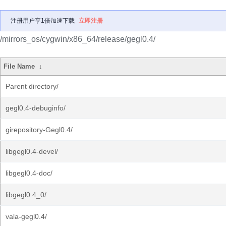
注册用户享1倍加速下载
立即注册
/mirrors_os/cygwin/x86_64/release/gegl0.4/
File Name
↓
Parent directory/
gegl0.4-debuginfo/
girepository-Gegl0.4/
libgegl0.4-devel/
libgegl0.4-doc/
libgegl0.4_0/
vala-gegl0.4/