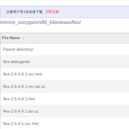
注册用户享1倍加速下载
立即注册
/mirrors_os/cygwin/x86_64/release/flex/
File Name
↓
Parent directory/
flex-debuginfo/
flex-2.6.4-0.1-src.hint
flex-2.6.4-0.1-src.tar.xz
flex-2.6.4-0.1.hint
flex-2.6.4-0.1.tar.xz
flex-2.6.4-1-src.hint