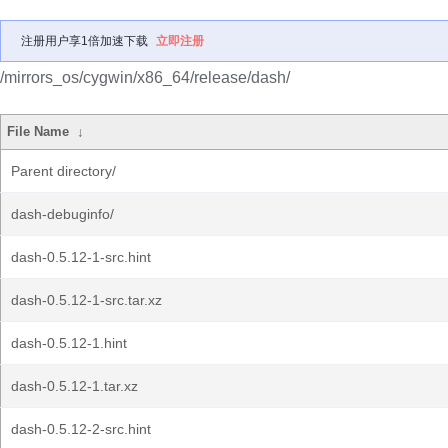
注册用户享1倍加速下载
立即注册
/mirrors_os/cygwin/x86_64/release/dash/
File Name
↓
Parent directory/
dash-debuginfo/
dash-0.5.12-1-src.hint
dash-0.5.12-1-src.tar.xz
dash-0.5.12-1.hint
dash-0.5.12-1.tar.xz
dash-0.5.12-2-src.hint