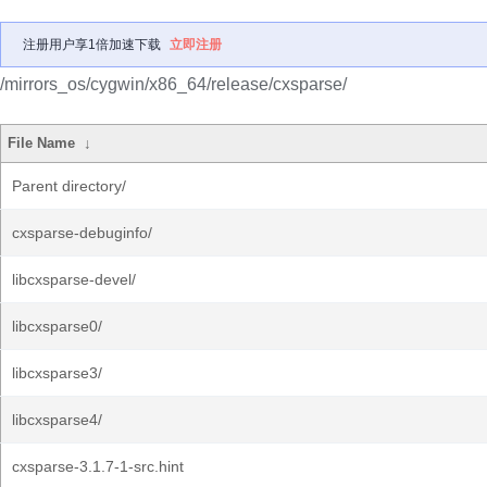
注册用户享1倍加速下载
立即注册
/mirrors_os/cygwin/x86_64/release/cxsparse/
File Name
↓
Parent directory/
cxsparse-debuginfo/
libcxsparse-devel/
libcxsparse0/
libcxsparse3/
libcxsparse4/
cxsparse-3.1.7-1-src.hint