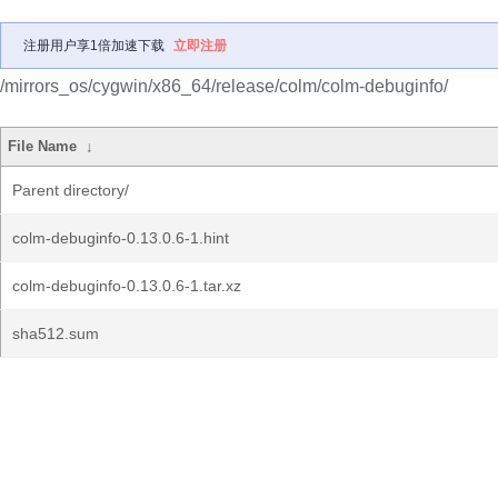
注册用户享1倍加速下载
立即注册
/mirrors_os/cygwin/x86_64/release/colm/colm-debuginfo/
File Name
↓
Parent directory/
colm-debuginfo-0.13.0.6-1.hint
colm-debuginfo-0.13.0.6-1.tar.xz
sha512.sum