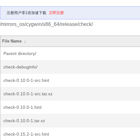
注册用户享1倍加速下载
立即注册
/mirrors_os/cygwin/x86_64/release/check/
File Name
↓
Parent directory/
check-debuginfo/
check-0.10.0-1-src.hint
check-0.10.0-1-src.tar.xz
check-0.10.0-1.hint
check-0.10.0-1.tar.xz
check-0.15.2-1-src.hint