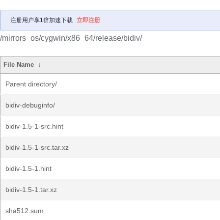
注册用户享1倍加速下载
立即注册
/mirrors_os/cygwin/x86_64/release/bidiv/
File Name
↓
Parent directory/
bidiv-debuginfo/
bidiv-1.5-1-src.hint
bidiv-1.5-1-src.tar.xz
bidiv-1.5-1.hint
bidiv-1.5-1.tar.xz
sha512.sum