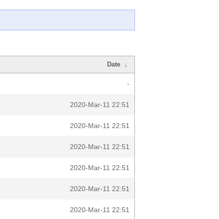
Date
↓
-
2020-Mar-11 22:51
2020-Mar-11 22:51
2020-Mar-11 22:51
2020-Mar-11 22:51
2020-Mar-11 22:51
2020-Mar-11 22:51