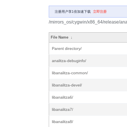
注册用户享1倍加速下载
立即注册
/mirrors_os/cygwin/x86_64/release/anal
File Name
↓
Parent directory/
analitza-debuginfo/
libanalitza-common/
libanalitza-devel/
libanalitza6/
libanalitza7/
libanalitza8/