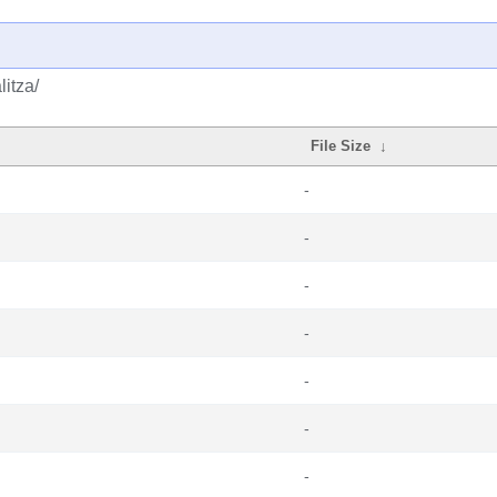
itza/
File Size
↓
-
-
-
-
-
-
-