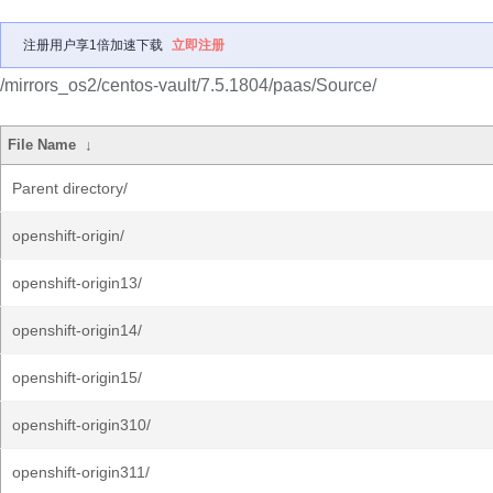
注册用户享1倍加速下载
立即注册
/mirrors_os2/centos-vault/7.5.1804/paas/Source/
File Name
↓
Parent directory/
openshift-origin/
openshift-origin13/
openshift-origin14/
openshift-origin15/
openshift-origin310/
openshift-origin311/