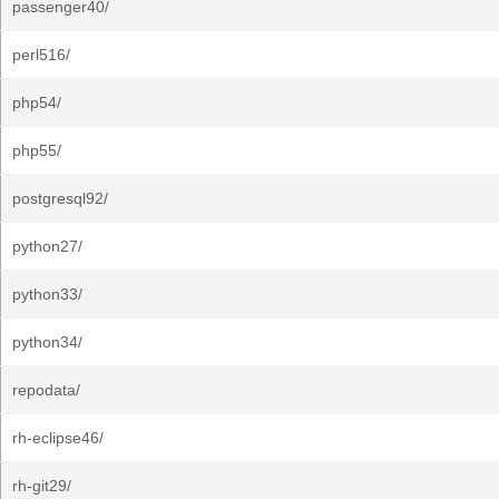
passenger40/
perl516/
php54/
php55/
postgresql92/
python27/
python33/
python34/
repodata/
rh-eclipse46/
rh-git29/