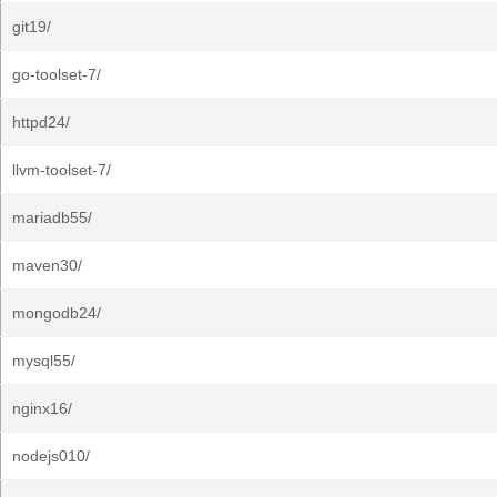
git19/
go-toolset-7/
httpd24/
llvm-toolset-7/
mariadb55/
maven30/
mongodb24/
mysql55/
nginx16/
nodejs010/