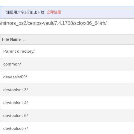
注册用户享1倍加速下载
立即注册
/mirrors_os2/centos-vault/7.4.1708/sclo/x86_64/rh/
File Name
↓
Parent directory/
common/
devassist09/
devtoolset-3/
devtoolset-4/
devtoolset-6/
devtoolset-7/