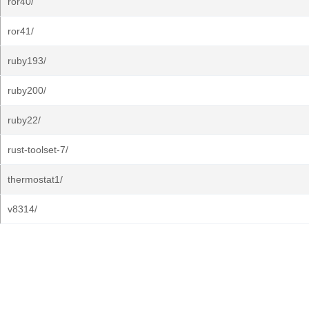
ror40/
ror41/
ruby193/
ruby200/
ruby22/
rust-toolset-7/
thermostat1/
v8314/