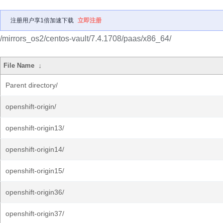
注册用户享1倍加速下载
立即注册
/mirrors_os2/centos-vault/7.4.1708/paas/x86_64/
File Name
↓
Parent directory/
openshift-origin/
openshift-origin13/
openshift-origin14/
openshift-origin15/
openshift-origin36/
openshift-origin37/