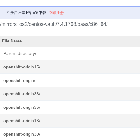
注册用户享1倍加速下载
立即注册
/mirrors_os2/centos-vault/7.4.1708/paas/x86_64/
File Name
↓
Parent directory/
openshift-origin15/
openshift-origin/
openshift-origin38/
openshift-origin36/
openshift-origin13/
openshift-origin39/