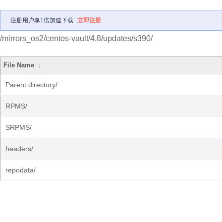
注册用户享1倍加速下载
立即注册
/mirrors_os2/centos-vault/4.8/updates/s390/
File Name
↓
Parent directory/
RPMS/
SRPMS/
headers/
repodata/