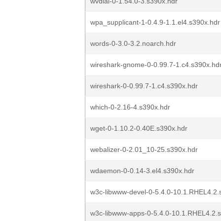
wvdial-0-1.54.0-3.s390x.hdr
wpa_supplicant-1-0.4.9-1.1.el4.s390x.hdr
words-0-3.0-3.2.noarch.hdr
wireshark-gnome-0-0.99.7-1.c4.s390x.hd
wireshark-0-0.99.7-1.c4.s390x.hdr
which-0-2.16-4.s390x.hdr
wget-0-1.10.2-0.40E.s390x.hdr
webalizer-0-2.01_10-25.s390x.hdr
wdaemon-0-0.14-3.el4.s390x.hdr
w3c-libwww-devel-0-5.4.0-10.1.RHEL4.2.
w3c-libwww-apps-0-5.4.0-10.1.RHEL4.2.