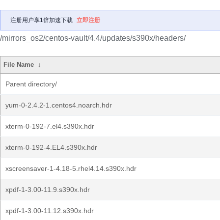
注册用户享1倍加速下载
立即注册
/mirrors_os2/centos-vault/4.4/updates/s390x/headers/
File Name
↓
Parent directory/
yum-0-2.4.2-1.centos4.noarch.hdr
xterm-0-192-7.el4.s390x.hdr
xterm-0-192-4.EL4.s390x.hdr
xscreensaver-1-4.18-5.rhel4.14.s390x.hdr
xpdf-1-3.00-11.9.s390x.hdr
xpdf-1-3.00-11.12.s390x.hdr