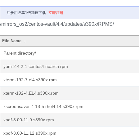
注册用户享1倍加速下载
立即注册
/mirrors_os2/centos-vault/4.4/updates/s390x/RPMS/
File Name
↓
Parent directory/
yum-2.4.2-1.centos4.noarch.rpm
xterm-192-7.el4.s390x.rpm
xterm-192-4.EL4.s390x.rpm
xscreensaver-4.18-5.rhel4.14.s390x.rpm
xpdf-3.00-11.9.s390x.rpm
xpdf-3.00-11.12.s390x.rpm