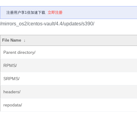
注册用户享1倍加速下载
立即注册
/mirrors_os2/centos-vault/4.4/updates/s390/
File Name
↓
Parent directory/
RPMS/
SRPMS/
headers/
repodata/