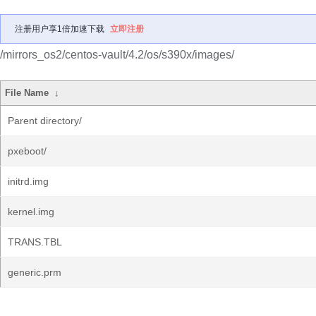
注册用户享1倍加速下载
立即注册
/mirrors_os2/centos-vault/4.2/os/s390x/images/
File Name
↓
Parent directory/
pxeboot/
initrd.img
kernel.img
TRANS.TBL
generic.prm