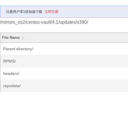
注册用户享1倍加速下载
立即注册
/mirrors_os2/centos-vault/4.1/updates/s390/
File Name
↓
Parent directory/
RPMS/
headers/
repodata/