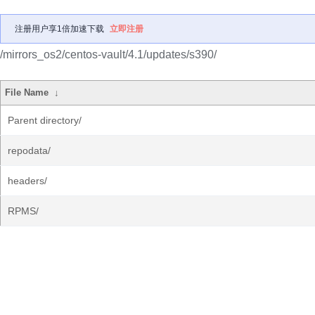
注册用户享1倍加速下载
立即注册
/mirrors_os2/centos-vault/4.1/updates/s390/
File Name
↓
Parent directory/
repodata/
headers/
RPMS/