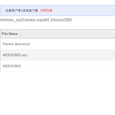
注册用户享1倍加速下载
立即注册
/mirrors_os2/centos-vault/4.1/isos/s390/
File Name
↓
Parent directory/
MD5SUMS.asc
MD5SUMS