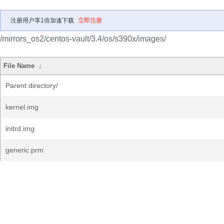
注册用户享1倍加速下载
立即注册
/mirrors_os2/centos-vault/3.4/os/s390x/images/
File Name
↓
Parent directory/
kernel.img
initrd.img
generic.prm