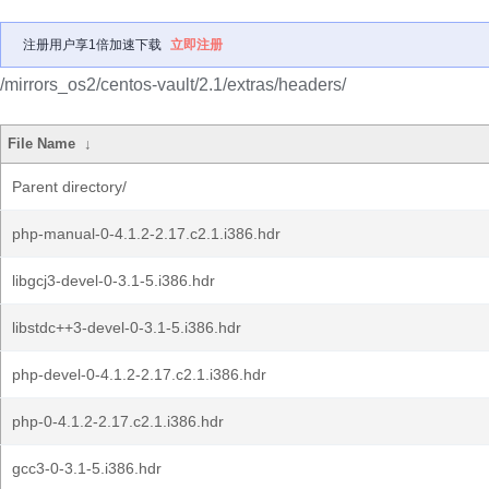
注册用户享1倍加速下载
立即注册
/mirrors_os2/centos-vault/2.1/extras/headers/
File Name
↓
Parent directory/
php-manual-0-4.1.2-2.17.c2.1.i386.hdr
libgcj3-devel-0-3.1-5.i386.hdr
libstdc++3-devel-0-3.1-5.i386.hdr
php-devel-0-4.1.2-2.17.c2.1.i386.hdr
php-0-4.1.2-2.17.c2.1.i386.hdr
gcc3-0-3.1-5.i386.hdr