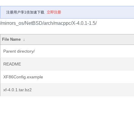
注册用户享1倍加速下载
立即注册
/mirrors_os/NetBSD/arch/macppc/X-4.0.1-1.5/
File Name
↓
Parent directory/
README
XF86Config.example
xf-4.0.1.tar.bz2