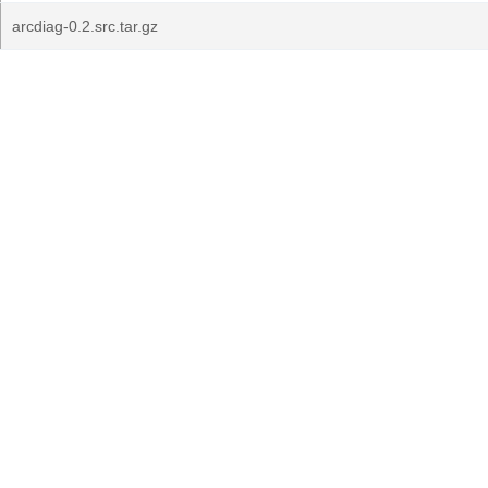
arcdiag-0.2.src.tar.gz