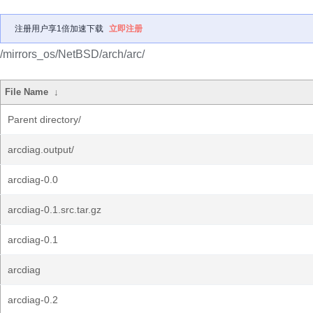
注册用户享1倍加速下载
立即注册
/mirrors_os/NetBSD/arch/arc/
File Name
↓
Parent directory/
arcdiag.output/
arcdiag-0.0
arcdiag-0.1.src.tar.gz
arcdiag-0.1
arcdiag
arcdiag-0.2