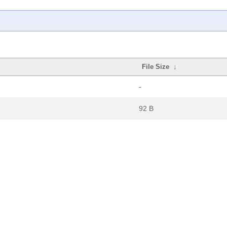
File Size
↓
-
92 B